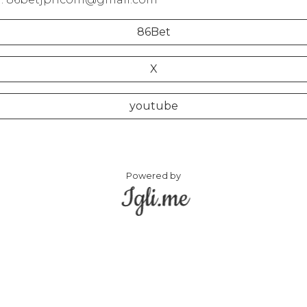
86Bet
X
youtube
Powered by