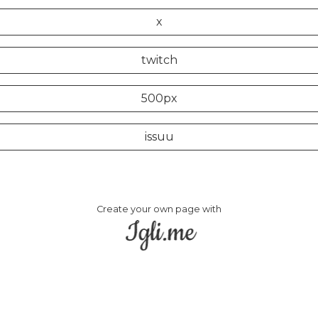
x
twitch
500px
issuu
Create your own page with