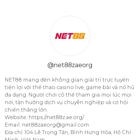
@net88zaeorg
NET88 mang đến không gian giải trí trực tuyến
tiện lợi với thể thao casino live, game bài và nổ hũ
đa dạng. Người chơi có thể tham gia mọi lúc mọi
nơi, tận hưởng dịch vụ chuyên nghiệp và cơ hội
chiến thắng lớn.
Website: https://net88z.ae.org/
Email: net88zaeorg@gmail.com
Địa chỉ: 104 Lê Trọng Tấn, Bình Hưng Hòa, Hồ Chí
Minh, Việt Nam