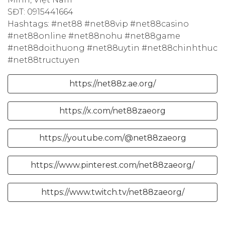
SĐT: 0915441664
Hashtags: #net88 #net88vip #net88casino
#net88online #net88nohu #net88game
#net88doithuong #net88uytin #net88chinhthuc
#net88tructuyen
https://net88z.ae.org/
https://x.com/net88zaeorg
https://youtube.com/@net88zaeorg
https://www.pinterest.com/net88zaeorg/
https://www.twitch.tv/net88zaeorg/