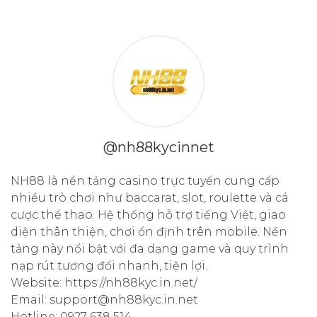
@nh88kycinnet
NH88 là nền tảng casino trực tuyến cung cấp
nhiều trò chơi như baccarat, slot, roulette và cá
cược thể thao. Hệ thống hỗ trợ tiếng Việt, giao
diện thân thiện, chơi ổn định trên mobile. Nền
tảng này nổi bật với đa dạng game và quy trình
nạp rút tương đối nhanh, tiện lợi.
Website: https://nh88kyc.in.net/
Email: support@nh88kyc.in.net
Hotline: 0927 638 514