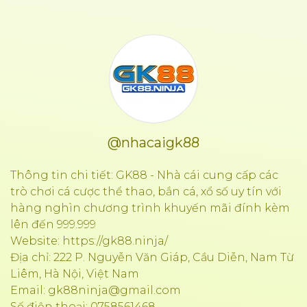
@nhacaigk88
Thông tin chi tiết: GK88 - Nhà cái cung cấp các
trò chơi cá cược thể thao, bắn cá, xổ số uy tín với
hàng nghìn chương trình khuyến mãi đính kèm
lên đến 999.999
Website: https://gk88.ninja/
Địa chỉ: 222 P. Nguyễn Văn Giáp, Cầu Diễn, Nam Từ
Liêm, Hà Nội, Việt Nam
Email: gk88ninja@gmail.com
Số điện thoại: 0758561468