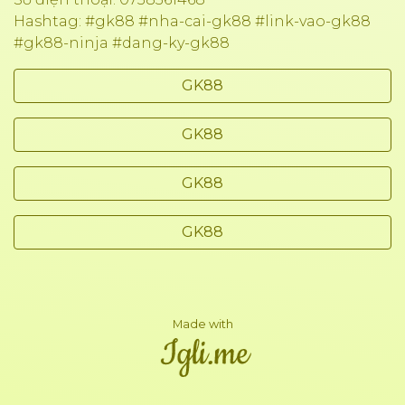
Hashtag: #gk88 #nha-cai-gk88 #link-vao-gk88
#gk88-ninja #dang-ky-gk88
GK88
GK88
GK88
GK88
Made with