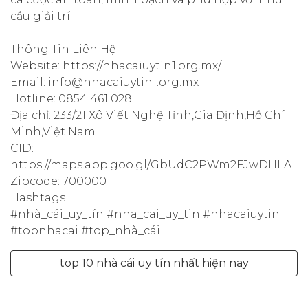
cầu giải trí.
Thông Tin Liên Hệ
Website: https://nhacaiuytin1.org.mx/
Email: info@nhacaiuytin1.org.mx
Hotline: 0854 461 028
Địa chỉ: 233/21 Xô Viết Nghệ Tĩnh,Gia Định,Hồ Chí
Minh,Việt Nam
CID:
https://maps.app.goo.gl/GbUdC2PWm2FJwDHLA
Zipcode: 700000
Hashtags
#nhà_cái_uy_tín #nha_cai_uy_tin #nhacaiuytin
#topnhacai #top_nhà_cái
top 10 nhà cái uy tín nhất hiện nay