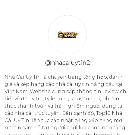
@nhacaiuytin2
Nhà Cái Uy Tín là chuyên trang tổng hợp, đánh
giá và xếp hạng các nhà cái uy tín hàng đầu tại
Việt Nam. Website cung cấp thông tin review chi
tiết về độ uy tín, tỷ lệ cược, khuyến mãi, phương
thức thanh toán và trải nghiệm người dùng tại
các nhà cái trực tuyến. Bên cạnh đó, Top10 Nhà
Cái Uy Tín liên tục cập nhật bảng xếp hạng mới
nhất nhằm hỗ trợ người chơi lựa chọn nền tảng
cá cược an toàn, minh bạch và phù hợp với nhu