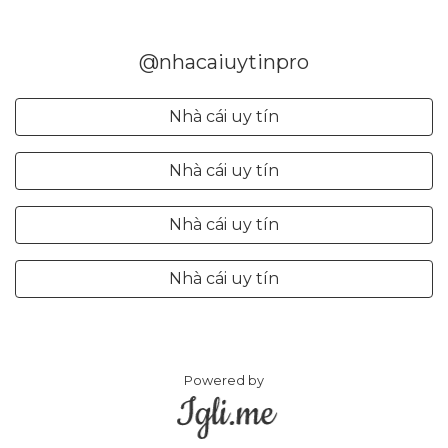
@nhacaiuytinpro
Nhà cái uy tín
Nhà cái uy tín
Nhà cái uy tín
Nhà cái uy tín
Powered by