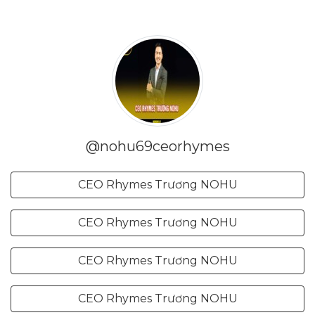
@nohu69ceorhymes
CEO Rhymes Trương NOHU
CEO Rhymes Trương NOHU
CEO Rhymes Trương NOHU
CEO Rhymes Trương NOHU