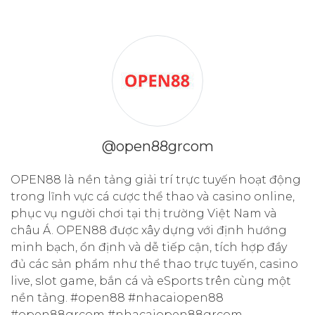
@open88grcom
OPEN88 là nền tảng giải trí trực tuyến hoạt động
trong lĩnh vực cá cược thể thao và casino online,
phục vụ người chơi tại thị trường Việt Nam và
châu Á. OPEN88 được xây dựng với định hướng
minh bạch, ổn định và dễ tiếp cận, tích hợp đầy
đủ các sản phẩm như thể thao trực tuyến, casino
live, slot game, bắn cá và eSports trên cùng một
nền tảng. #open88 #nhacaiopen88
#open88grcom #nhacaiopen88grcom