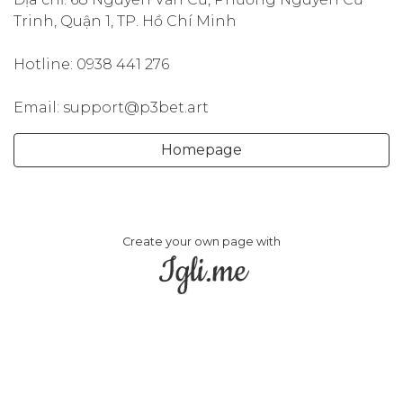
Trinh, Quận 1, TP. Hồ Chí Minh
Hotline: 0938 441 276
Email: support@p3bet.art
Homepage
Create your own page with