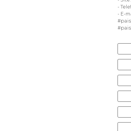
- Tel
- E-m
#pai
#pai