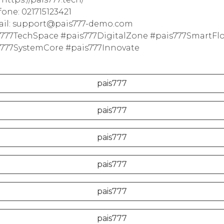
efone: 021715123421
ail: support@pais777-demo.com
s777TechSpace #pais777DigitalZone #pais777SmartFl
s777SystemCore #pais777Innovate
pais777
pais777
pais777
pais777
pais777
pais777