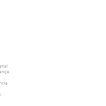
ital
rança
ncia
o