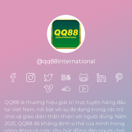
@qq88international
QQ88 là thương hiệu giải trí trực tuyến hàng đầu
tại Việt Nam, nổi bật với sự đa dạng trong các trò
chơi và giao diện thân thiện với người dùng. Năm
2025, QQ88 đã khẳng định vị thế của mình trong
cộng đồng cá cược, thu hút đông đảo người chơi