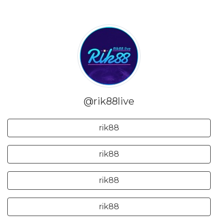
@rik88live
rik88
rik88
rik88
rik88