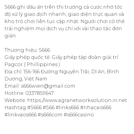
S666 ghi dấu ấn trên thị trường cá cược nhờ tốc
độ xử lý giao dịch nhanh, giao diện trực quan và
kho trò chơi liên tục cập nhật. Người chơi có thể
trải nghiệm mọi dịch vụ chỉ với vài thao tác đơn
giản.
Thương hiệu: S666
Giấy phép quốc tế: Giấy phép tập đoàn giải trí
Pagcor ( Phillippines )
Địa chỉ: 156-166 Đường Nguyễn Trãi, Dĩ An, Bình
Dương, Việt Nam
Email: s666wien@gmail.com
Hotline: 0337859647
Website: https://www.agranetworksolution.in.net
Hashtag #S666 #S66 #links666 #nhacais666
#linkvaos666 #s666com #s666casino