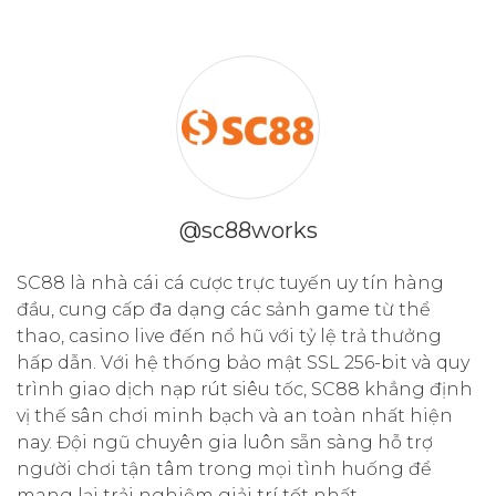
@sc88works
SC88 là nhà cái cá cược trực tuyến uy tín hàng
đầu, cung cấp đa dạng các sảnh game từ thể
thao, casino live đến nổ hũ với tỷ lệ trả thưởng
hấp dẫn. Với hệ thống bảo mật SSL 256-bit và quy
trình giao dịch nạp rút siêu tốc, SC88 khẳng định
vị thế sân chơi minh bạch và an toàn nhất hiện
nay. Đội ngũ chuyên gia luôn sẵn sàng hỗ trợ
người chơi tận tâm trong mọi tình huống để
mang lại trải nghiệm giải trí tốt nhất.