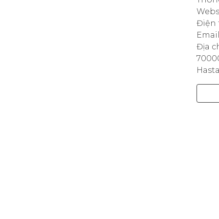
Websi
Điện 
Emai
Địa c
70000
Hast