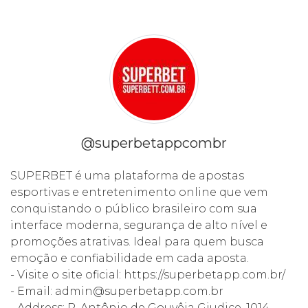
@superbetappcombr
SUPERBET é uma plataforma de apostas
esportivas e entretenimento online que vem
conquistando o público brasileiro com sua
interface moderna, segurança de alto nível e
promoções atrativas. Ideal para quem busca
emoção e confiabilidade em cada aposta.
- Visite o site oficial: https://superbetapp.com.br/
- Email: admin@superbetapp.com.br
- Address: R. Antônio de Gouvêia Giudice, 1014 -