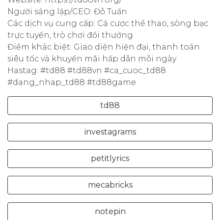
Người sáng lập/CEO: Đỗ Tuấn
Các dịch vụ cung cấp: Cá cược thể thao, sòng bạc
trực tuyến, trò chơi đổi thưởng
Điểm khác biệt: Giao diện hiện đại, thanh toán
siêu tốc và khuyến mãi hấp dẫn mỗi ngày
Hastag: #td88 #td88vn #ca_cuoc_td88
#dang_nhap_td88 #td88game
td88
investagrams
petitlyrics
mecabricks
notepin