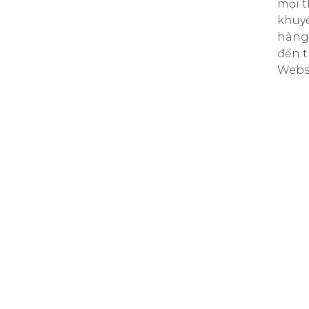
mọi t
khuyế
hàng 
đến t
Websi