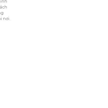
rình
hách
ng
i nơi.