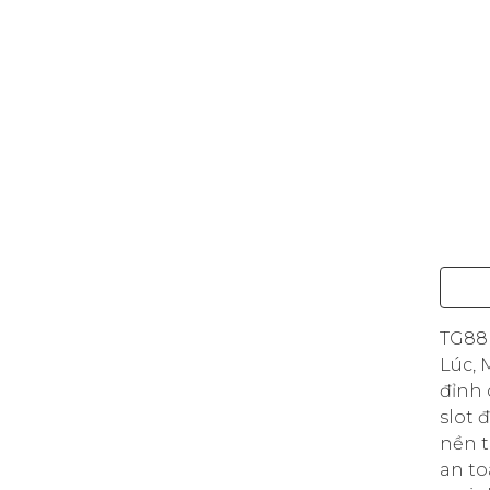
TG88 
Lúc, 
đỉnh 
slot 
nền t
an to