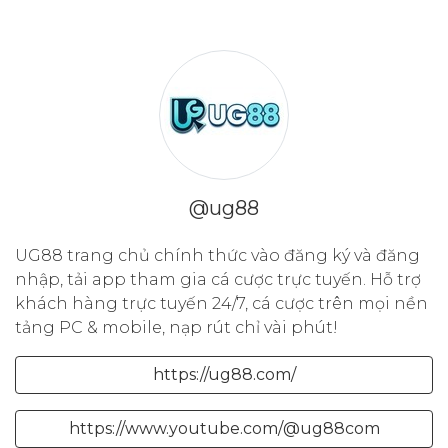
@ug88
UG88 trang chủ chính thức vào đăng ký và đăng
nhập, tải app tham gia cá cược trực tuyến. Hỗ trợ
khách hàng trực tuyến 24/7, cá cược trên mọi nền
tảng PC & mobile, nạp rút chỉ vài phút!
https://ug88.com/
https://www.youtube.com/@ug88com