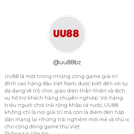
@uu88bz
UU88 là một trong những cổng game giải trí
đỉnh cao hàng đầu Việt Nam, được biết đến với sự
đa dạng về trò chơi, giao diện thân thiện và dịch
vụ hỗ trợ khách hàng chuyên nghiệp. Với hàng
triệu người chơi trải rộng khắp cả nước, UU88
không chỉ là nơi giải trí mà còn là điểm đến hấp
dẫn mang lại những trải nghiệm mới mẻ và thú vị
cho cộng đồng game thủ Việt.
Thông tin liên hệ: