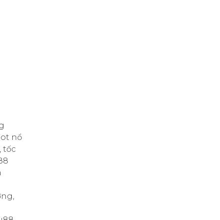
ng
lot nổ
 tốc
88
à
ơng,
u88