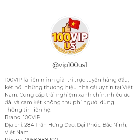
@vip100us1
100VIP là liên minh giải trí trực tuyến hàng đầu,
kết nối những thương hiệu nhà cái uy tín tại Việt
Nam. Cung cấp trải nghiệm xanh chín, nhiều ưu
đãi và cam kết không thu phí người dùng.
Thông tin liên hệ:
Brand: 100VIP
Địa chỉ: 284 Trần Hưng Đạo, Đại Phúc, Bắc Ninh,
Việt Nam
Phone: 0968.888.100