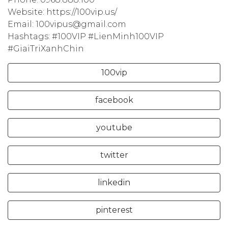
Website: https://100vip.us/
Email: 100vipus@gmail.com
Hashtags: #100VIP #LienMinh100VIP
#GiaiTriXanhChin
100vip
facebook
youtube
twitter
linkedin
pinterest