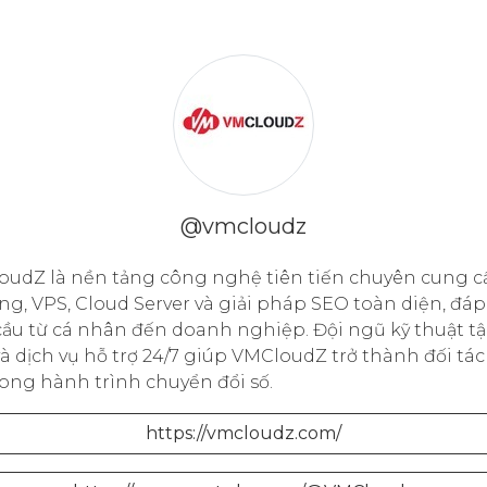
@vmcloudz
udZ là nền tảng công nghệ tiên tiến chuyên cung c
ng, VPS, Cloud Server và giải pháp SEO toàn diện, đá
ầu từ cá nhân đến doanh nghiệp. Đội ngũ kỹ thuật t
à dịch vụ hỗ trợ 24/7 giúp VMCloudZ trở thành đối tác
rong hành trình chuyển đổi số.
https://vmcloudz.com/