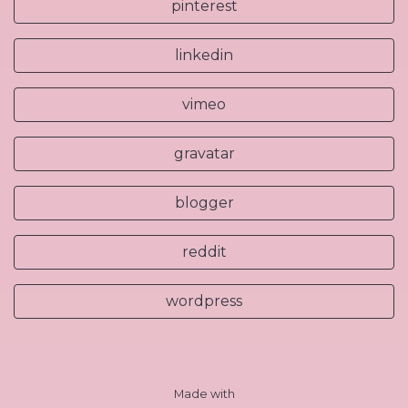
pinterest
linkedin
vimeo
gravatar
blogger
reddit
wordpress
Made with