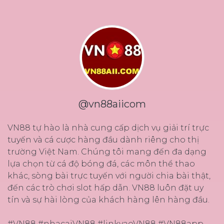
@vn88aiicom
VN88 tự hào là nhà cung cấp dịch vụ giải trí trực
tuyến và cá cược hàng đầu dành riêng cho thị
trường Việt Nam. Chúng tôi mang đến đa dạng
lựa chọn từ cá độ bóng đá, các môn thể thao
khác, sòng bài trực tuyến với người chia bài thật,
đến các trò chơi slot hấp dẫn. VN88 luôn đặt uy
tín và sự hài lòng của khách hàng lên hàng đầu.
#VN88 #nhacaiVN88 #linkvaoVN88 #VN88app