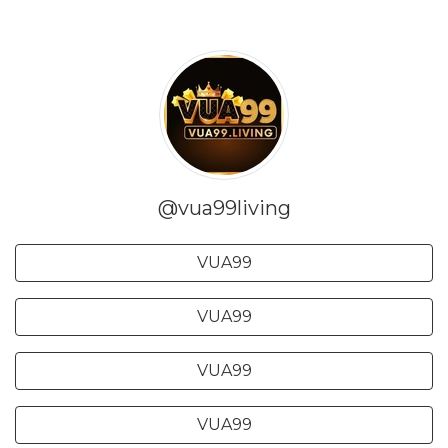
@vua99living
VUA99
VUA99
VUA99
VUA99