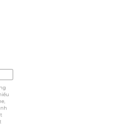
ộng
hiều
ne,
ánh
t
t