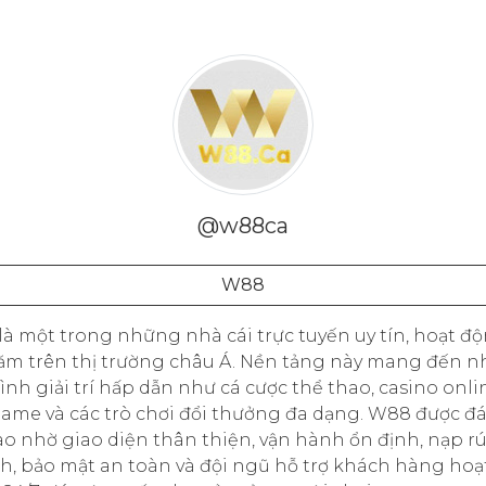
@w88ca
W88
à một trong những nhà cái trực tuyến uy tín, hoạt đ
ăm trên thị trường châu Á. Nền tảng này mang đến n
hình giải trí hấp dẫn như cá cược thể thao, casino onli
game và các trò chơi đổi thưởng đa dạng. W88 được đ
ao nhờ giao diện thân thiện, vận hành ổn định, nạp rú
, bảo mật an toàn và đội ngũ hỗ trợ khách hàng hoạ