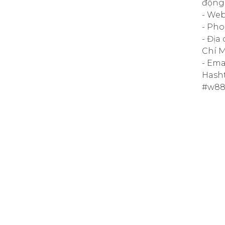
động 
- Web
- Pho
- Địa
Chí 
- Ema
Hash
#w88