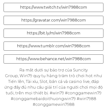
https://www.twitch.tv/win7988com
https://gravatar.com/win7988com
https://bit.ly/m/win7988com
https://www.tumblr.com/win7988com
https://www.behance.net/win7988com
Ra mắt dưới sự bảo trợ của Suncity
Group, Win79 quy tụ hàng trăm trò chơi hot như
Tiến lên, Tài xỉu, Slot, bắn cá và casino live, đáp
ứng đầy đủ nhu cầu giải trí của người chơi mọi độ
tuổi, trên mọi thiết bị. #win79 #conggamewin79
#conggamebaidoithuongwin79 #win7988
#conggamewin7988