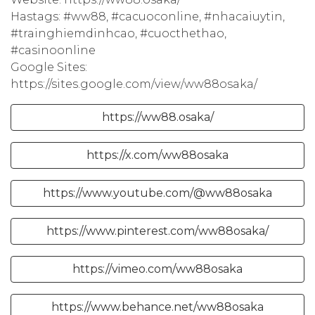
Hastags: #ww88, #cacuoconline, #nhacaiuytin,
#trainghiemdinhcao, #cuocthethao,
#casinoonline
Google Sites:
https://sites.google.com/view/ww88osaka/
https://ww88.osaka/
https://x.com/ww88osaka
https://www.youtube.com/@ww88osaka
https://www.pinterest.com/ww88osaka/
https://vimeo.com/ww88osaka
https://www.behance.net/ww88osaka