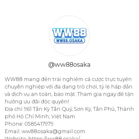
@ww88osaka
WW88 mang đến trải nghiệm cá cược trực tuyến
chuyên nghiệp với đa dạng trò chơi, tỷ lệ hấp dẫn
và dịch vụ an toàn, bảo mật. Tham gia ngay để tận
hưởng ưu đãi độc quyền!
Địa chỉ: 961 Tân Kỳ Tân Quý, Sơn Kỳ, Tân Phú, Thành
phố Hồ Chí Minh, Việt Nam
Phone: 0585417979
Email: ww88osaka@gmail.com
Website: https://ww88.osaka/