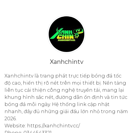
Xanhchintv
Xanhchintv là trang phát trực tiếp bóng đá tốc
độ cao, hiển thị rõ nét trên mọi thiết bị. Nền tảng
liên tục cải thiện công nghệ truyền tải, mang lại
khung hình sắc nét, đường dẫn ổn định và tin tức
bóng đá mỗi ngày. Hệ thống link cập nhật
nhanh, đầy đủ những giải đấu lớn nhỏ trong năm
2026.
Website: https://xanhchintv.cc/
Phone: 0344543321