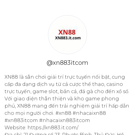
@xn883itcom
XN88 là sân chơi giải trí trực tuyến nổi bật, cung
cấp đa dạng dịch vụ từ cá cược thể thao, casino
trực tuyến, game slot, bắn cá, đá gà cho đến xổ số.
Với giao diện thân thiện và kho game phong
phú, XN88 mang đến trải nghiệm giải trí hấp dẫn
cho mọi người chơi. #xn88 #nhacaixn88
#xn883itcom #nhacaixn883itcom
Website: https://xn883.it.com/
Địa chỉ: 21 Đường số 23, Phước Bình, Thủ Đức, Hồ