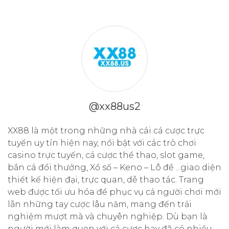
@xx88us2
XX88 là một trong những nhà cái cá cược trực
tuyến uy tín hiện nay, nổi bật với các trò chơi
casino trực tuyến, cá cược thể thao, slot game,
bắn cá đổi thưởng, Xổ số – Keno – Lô đề ...giao diện
thiết kế hiện đại, trực quan, dễ thao tác. Trang
web được tối ưu hóa để phục vụ cả người chơi mới
lẫn những tay cược lâu năm, mang đến trải
nghiệm mượt mà và chuyên nghiệp. Dù bạn là
người mới làm quen với cá cược hay đã có nhiều