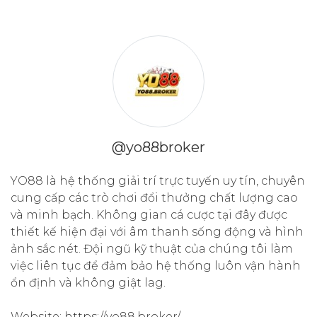
@yo88broker
YO88 là hệ thống giải trí trực tuyến uy tín, chuyên
cung cấp các trò chơi đổi thưởng chất lượng cao
và minh bạch. Không gian cá cược tại đây được
thiết kế hiện đại với âm thanh sống động và hình
ảnh sắc nét. Đội ngũ kỹ thuật của chúng tôi làm
việc liên tục để đảm bảo hệ thống luôn vận hành
ổn định và không giật lag.
Website: https://yo88.broker/