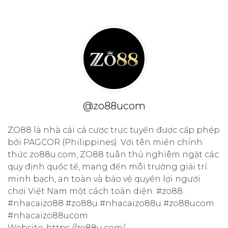
@zo88ucom
ZO88 là nhà cái cá cược trực tuyến được cấp phép
bởi PAGCOR (Philippines). Với tên miền chính
thức zo88u.com, ZO88 tuân thủ nghiêm ngặt các
quy định quốc tế, mang đến môi trường giải trí
minh bạch, an toàn và bảo vệ quyền lợi người
chơi Việt Nam một cách toàn diện. #zo88
#nhacaizo88 #zo88u #nhacaizo88u #zo88ucom
#nhacaizo88ucom
Website: https://zo88u.com/