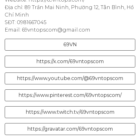
Địa chỉ: 89 Trần Mai Ninh, Phường 12, Tân Bình, Hồ
Chí Minh
SĐT: 0981667045
Email: 69vntopscom@gmail.com
69VN
https://x.com/69vntopscom
https://www.youtube.com/@69vntopscom
https://www.pinterest.com/69vntopscom/
https://www.twitch.tv/69vntopscom
https://gravatar.com/69vntopscom