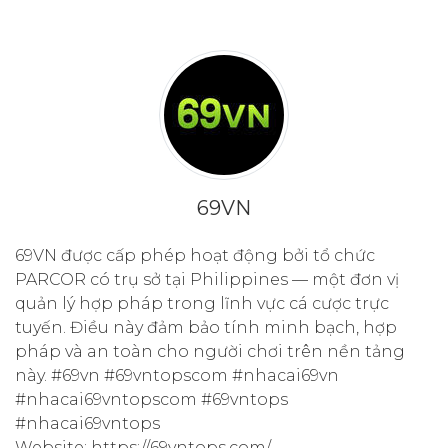
69VN
69VN được cấp phép hoạt động bởi tổ chức
PARCOR có trụ sở tại Philippines — một đơn vị
quản lý hợp pháp trong lĩnh vực cá cược trực
tuyến. Điều này đảm bảo tính minh bạch, hợp
pháp và an toàn cho người chơi trên nền tảng
này. #69vn #69vntopscom #nhacai69vn
#nhacai69vntopscom #69vntops
#nhacai69vntops
Website: https://69vntops.com/