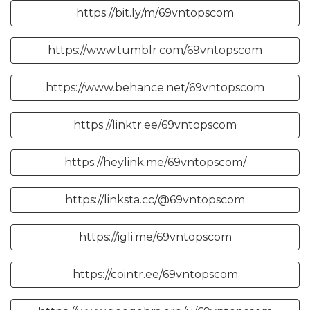
https://bit.ly/m/69vntopscom
https://www.tumblr.com/69vntopscom
https://www.behance.net/69vntopscom
https://linktr.ee/69vntopscom
https://heylink.me/69vntopscom/
https://linksta.cc/@69vntopscom
https://igli.me/69vntopscom
https://cointr.ee/69vntopscom