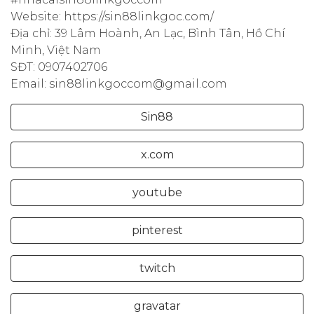
Website: https://sin88linkgoc.com/
Địa chỉ: 39 Lâm Hoành, An Lạc, Bình Tân, Hồ Chí
Minh, Việt Nam
SĐT: 0907402706
Email: sin88linkgoccom@gmail.com
Sin88
x.com
youtube
pinterest
twitch
gravatar