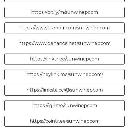
https://bit.ly/m/sunwinepcom
https://www.tumblr.com/sunwinepcom
https://www.behance.net/sunwinepcom
https://linktr.ee/sunwinepcom
https://heylink.me/sunwinepcom/
https://linksta.cc/@sunwinepcom
https://igli.me/sunwinepcom
https://cointr.ee/sunwinepcom