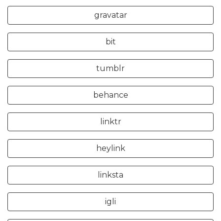
gravatar
bit
tumblr
behance
linktr
heylink
linksta
igli